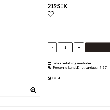
219 SEK
Lägg till i favoritlistan
-
+
Säkra betalningsmetoder
Personlig kundtjänst vardagar 9-17
DELA