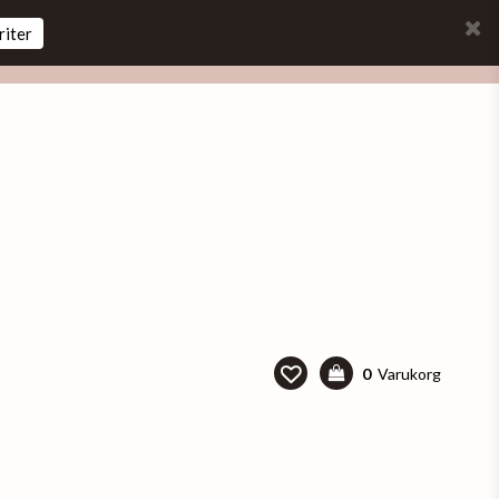
riter
0
Varukorg