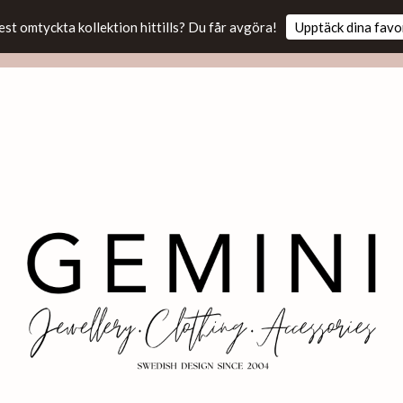
est omtyckta kollektion hittills? Du får avgöra!
Upptäck dina favo