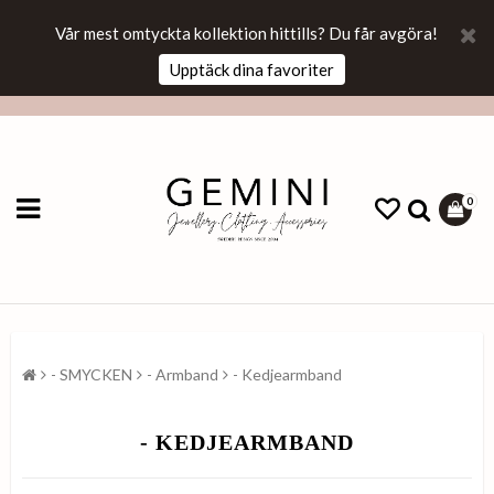
Vår mest omtyckta kollektion hittills? Du får avgöra!
Upptäck dina favoriter
0
- SMYCKEN
- Armband
- Kedjearmband
- KEDJEARMBAND