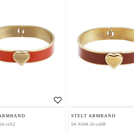
favoritlistan
Lägg till i favoritlistan
 ARMBAND
STELT ARMBAND
26 col12
SK-A504-26 col08