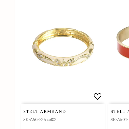
Lägg till i 
STELT ARMBAND
STELT
SK-A503-26 col02
SK-A504-