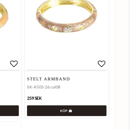
Lägg till i favoritlistan
Lägg till i
STELT ARMBAND
SK-A503-26 col08
259 SEK
KÖP