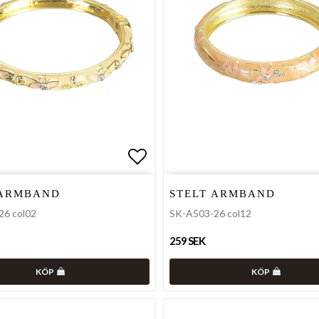
favoritlistan
Lägg till i favoritlistan
 ARMBAND
STELT ARMBAND
26 col02
SK-A503-26 col12
259 SEK
KÖP
KÖP