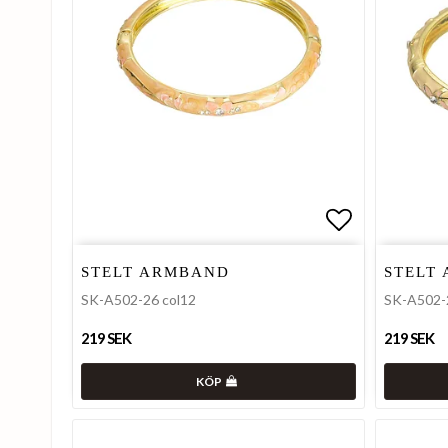
Lägg till i 
STELT ARMBAND
STELT
SK-A502-26 col12
SK-A502-
219 SEK
219 SEK
KÖP