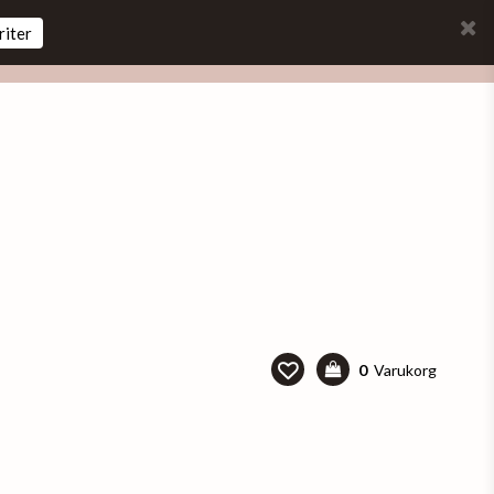
riter
0
Varukorg