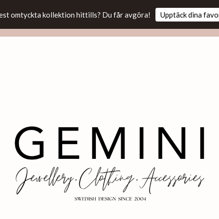
est omtyckta kollektion hittills? Du får avgöra!
Upptäck dina favo