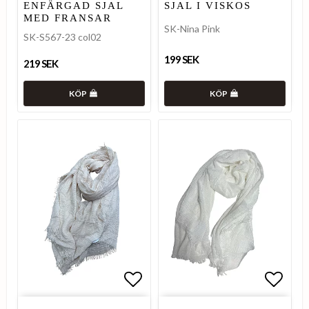
ENFÄRGAD SJAL
SJAL I VISKOS
MED FRANSAR
SK-Nina Pink
SK-S567-23 col02
199 SEK
219 SEK
KÖP
KÖP
Lägg till i favoritlistan
Lägg t