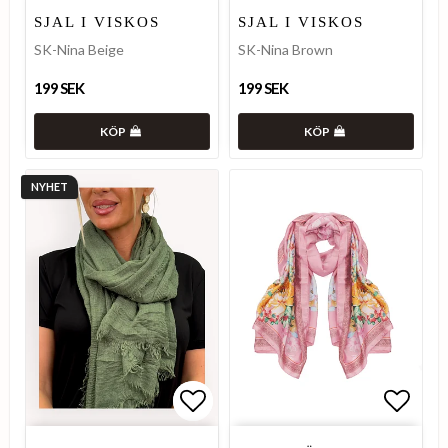
Lägg till i favoritlistan
Lägg till i favoritlistan
Lägg t
Lägg t
SJAL I VISKOS
SJAL I VISKOS
SK-Nina Beige
SK-Nina Brown
199 SEK
199 SEK
KÖP
KÖP
NYHET
Lägg till i favoritlistan
Lägg till i favoritlistan
Lägg t