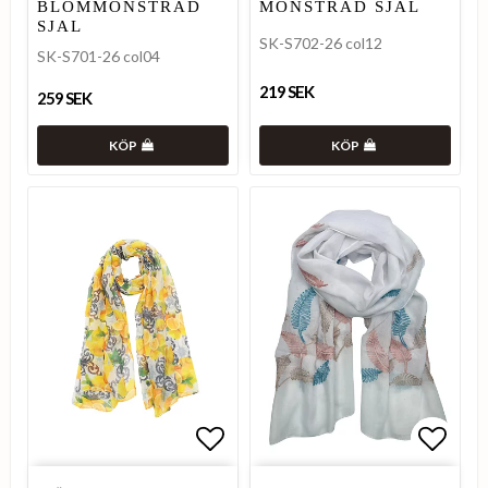
BLOMMÖNSTRAD
MÖNSTRAD SJAL
SJAL
SK-S702-26 col12
SK-S701-26 col04
219 SEK
259 SEK
KÖP
KÖP
Lägg till i favoritlistan
Lägg t
Lägg t