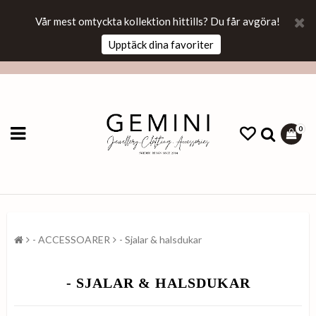
Vår mest omtyckta kollektion hittills? Du får avgöra!
Upptäck dina favoriter
0
- ACCESSOARER
- Sjalar & halsdukar
- SJALAR & HALSDUKAR