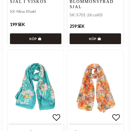
SJAL I VISKOS
BLOMMÖNSTRAD
SJAL
SK-Nina Khaki
SK-S701-26 col03
199 SEK
259 SEK
KÖP
KÖP
Lägg till i favoritlistan
Lägg t