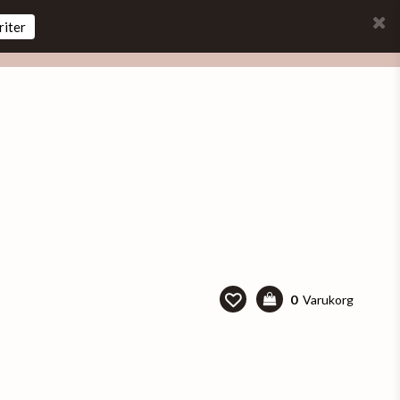
riter
0
Varukorg