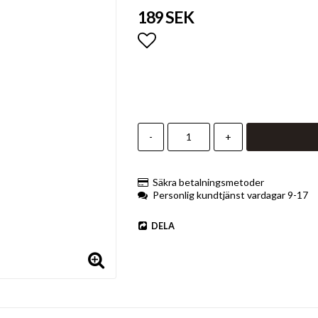
189 SEK
Lägg till i favoritlistan
-
+
Säkra betalningsmetoder
Personlig kundtjänst vardagar 9-17
DELA