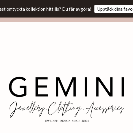
est omtyckta kollektion hittills? Du får avgöra!
Upptäck dina favo