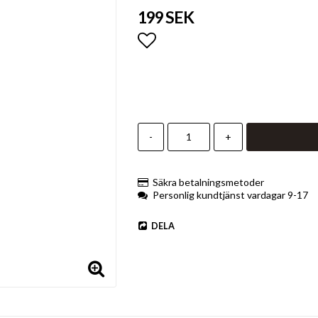
199 SEK
Lägg till i favoritlistan
-
+
Säkra betalningsmetoder
Personlig kundtjänst vardagar 9-17
DELA