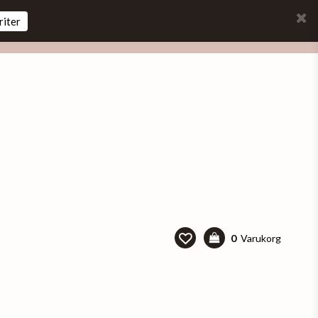
riter
0
Varukorg