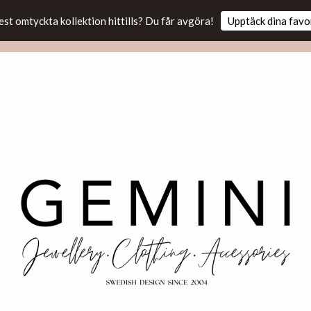
est omtyckta kollektion hittills? Du får avgöra!
Upptäck dina favo