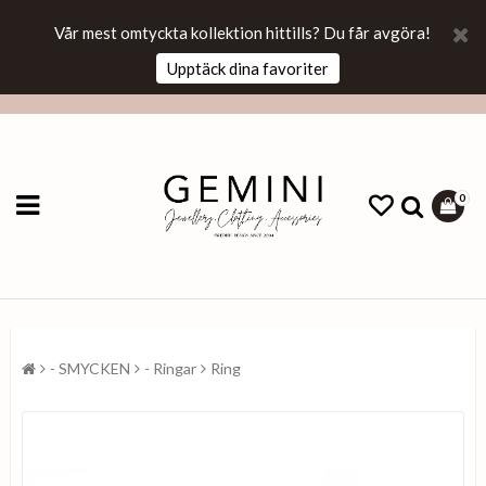
Vår mest omtyckta kollektion hittills? Du får avgöra!
Upptäck dina favoriter
0
- SMYCKEN
- Ringar
Ring