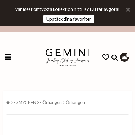
Vår mest omtyckta kollektion hittills? Du får avgöra!
Upptäck dina favoriter
0
- SMYCKEN
- Örhängen
Örhängen