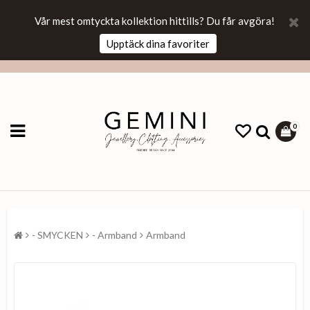
Vår mest omtyckta kollektion hittills? Du får avgöra!
Upptäck dina favoriter
0
- SMYCKEN
- Armband
Armband