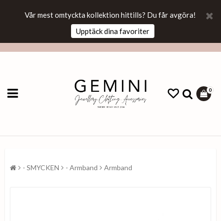
Vår mest omtyckta kollektion hittills? Du får avgöra!
Upptäck dina favoriter
0
- SMYCKEN
- Armband
Armband