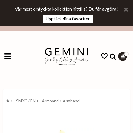
Vår mest omtyckta kollektion hittills? Du får avgöra!
Upptäck dina favoriter
0
- SMYCKEN
- Armband
Armband