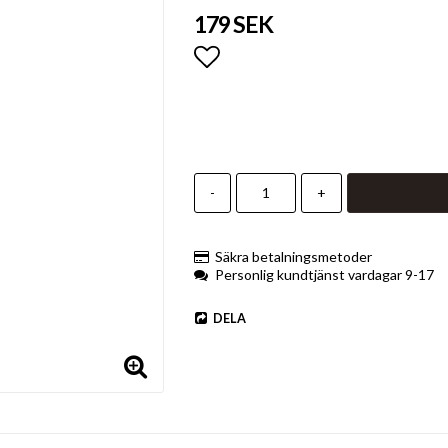
179 SEK
Lägg till i favoritlistan
-
+
Säkra betalningsmetoder
Personlig kundtjänst vardagar 9-17
DELA