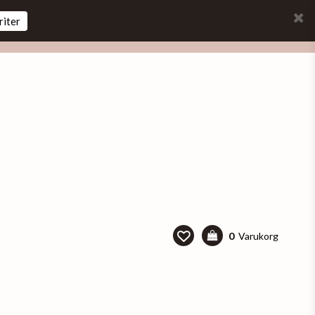
riter
0
Varukorg