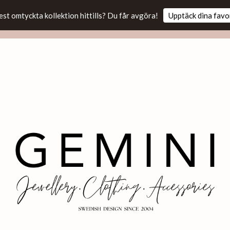
est omtyckta kollektion hittills? Du får avgöra!
Upptäck dina favo